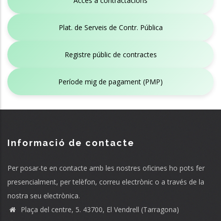
Accés a contractacions
Plat. de Serveis de Contr. Pública
Registre públic de contractes
Període mig de pagament (PMP)
Informació de contacte
Per posar-te en contacte amb les nostres oficines ho pots fer
presencialment, per telèfon, correu electrònic o a través de la
nostra seu electrònica.
Plaça del centre, 5. 43700, El Vendrell (Tarragona)