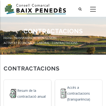
Skip
to
main
content
CONTRACTACIONS
Home
-
TRANSPARÈNCIA I BON GOVERN
-
Breadcrumb
ACTIVITAT ECONÒMICA I LABORAL
-
CONTRACTACIONS
CONTRACTACIONS
Accés a
Resum de la
contractacions
contractació anual
(transparència)