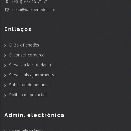
(+34) 977 15 71 71
ccbp@baixpenedes.cat
Enllaços
El Baix Penedès
El consell comarcal
Serveis a la ciutadania
Serveis als ajuntaments
Sol·licitud de beques
Política de privacitat
Admin. electrònica
La seu electrònica