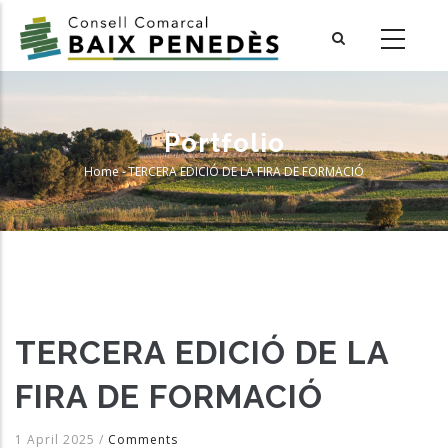
Skip
to
main
content
Portfolio
Home
-
TERCERA EDICIÓ DE LA FIRA DE FORMACIÓ
Breadcrumb
TERCERA EDICIÓ DE LA
FIRA DE FORMACIÓ
1 April 2025
/
Comments