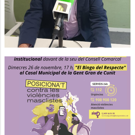
Pallarès
Medi
El Consell Comarcal Del Baix
Penedès Commemora El 25N
,
Altres
S. socials