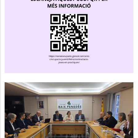
Programa Joves En Pràctiques
,
Joventut
Ocupació
La Consellera D’Economia I
Finances Presenta Al Consell
Comarcal Del Baix Penedès Els
Avenços Del Projecte IDIADA 2