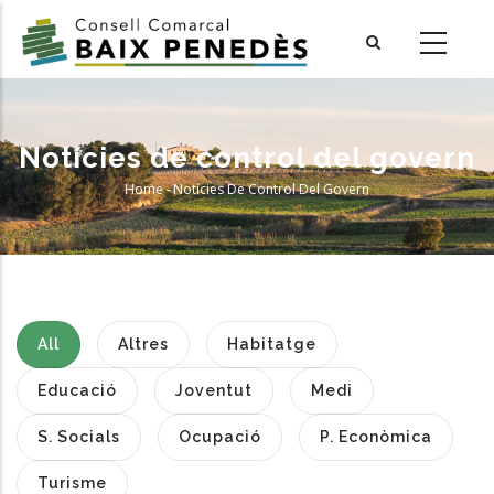
Skip
to
main
content
Notícies de control del govern
Home
-
Notícies De Control Del Govern
Breadcrumb
All
Altres
Habitatge
Educació
Joventut
Medi
S. Socials
Ocupació
P. Econòmica
Turisme