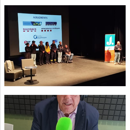
El Consell Comarcal Del Baix
Penedès Impulsa Una Nova Edició
Del Programa “Canvi De Marxa”
Per Sensibilitzar Els Joves Sobre
La Seguretat Viària
,
Altres
Joventut
Baix Penedès Al Dia Amb Magí