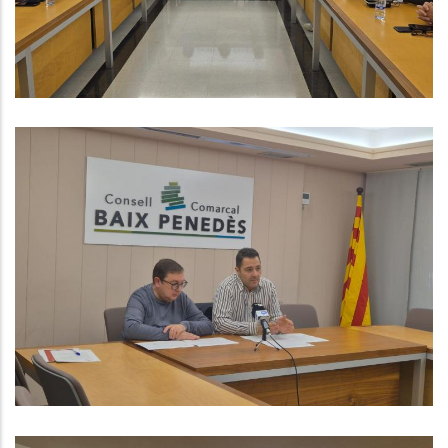
Ocupació
El Consell Comarcal Inicia Per
Tercer Any El Programa ORIENTA
Amb L’objectiu D’atendre 90
Persones A L’atur Del Baix
Penedès
Ocupació