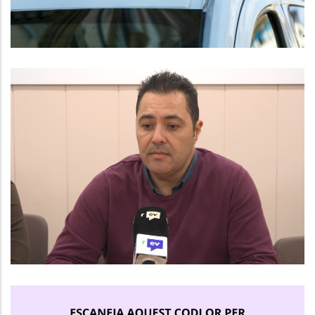
El Consell Comarcal Del Baix
Penedès Impulsa Noves
Contractacions Juvenils Amb El
Programa Joves En Pràctiques
2025
,
Joventut
Ocupació