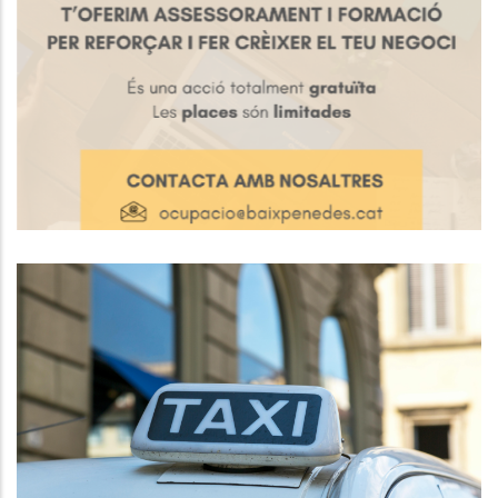
El Consell Comarcal Del Baix
Penedès Posa En Marxa Novament
Per Segon Any El Programa
“Consolida’t”
Ocupació
El Baix Penedès Avança Cap A La
Demarcació Única Del Servei De
Taxi
,
Altres
P. econòmica