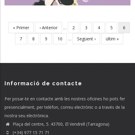
First
« Primer
Previous
‹ Anterior
…
Page
2
Page
3
Page
4
Page
5
Curre
6
Pagination
page
page
page
Page
7
Page
8
Page
9
Page
10
…
Next
Següent ›
Last
ültim »
page
page
Informació de contacte
Per posar-te en contacte amb les nostres oficines ho pots fer
presencialment, per telèfon, correu electrònic o a través de la
nostra seu electrònica.
Plaça del centre, 5. 43700, El Vendrell (Tarragona)
(+34) 977 15 71 71