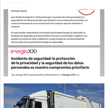
Una Filtració De Dades D’Endesa I
Energía XXI Compromet
Informació Personal Dels Seus
Clients
Altres
L'ARC Atorga Més De 400.000 € En
Subvencions Per Ajudar A Finançar