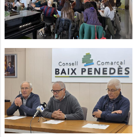
Tècniques De Serveis Socials
,
Altres
Educació
El Consell Comarcal Del Baix
Penedès Presenta Les Activitats
De La Setmana De La Pedra Seca
2025
,
Medi
Turisme