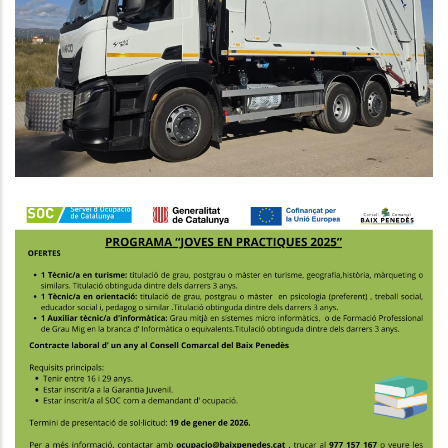
Implantacions De Sistemes
Eficients De Recollida Selectiva Al
Baix Penedès
Medi
PROGRAMA JOVES EN PRÀCTIQUES
2025
,
Joventut
Ocupació