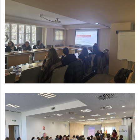
Formació En Mediació Per Al
Personal Del Consell Comarcal
Del Baix Penedès
Altres
L’Àrea D’Acció Social I Ciutadania
Del Consell Comarcal Del Baix
Penedès Impulsa La Diagnosi
Comunitària A Les 14es Jornades