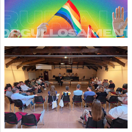
Per A Persones LGBTI+
S. socials
El Consell Comarcal Del Baix
Penedès Aprova Les Millores
Laborals Per Al Personal, Dona
Suport A Idiada 2 I A L’ampliació
De La R8, I Rep La Cessió Dels
Terrenys Per A La Nova Seu
Altres