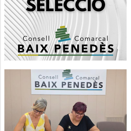
Convocatòria Mitjançant Concurs
Oposició Per La Creació D'una
Borsa De Treball De Tècnics/ques
D'ocupació, Tècnic Mig Grup A2
Ocupació
El Consell Comarcal Del Baix
Penedès I L’Ajuntament Del
Vendrell Signen Un Conveni Per
Impulsar Els Casals Inclusius
Aquest Estiu