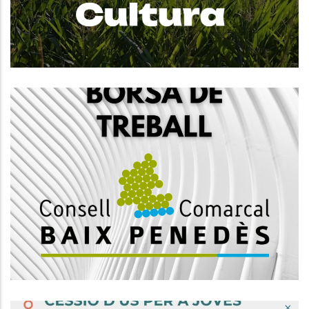
Altres
Convocatòria, Mitjançant Concurs
Oposició, 1 Plaça D'educador-A
Social, Subgrup A2
Altres