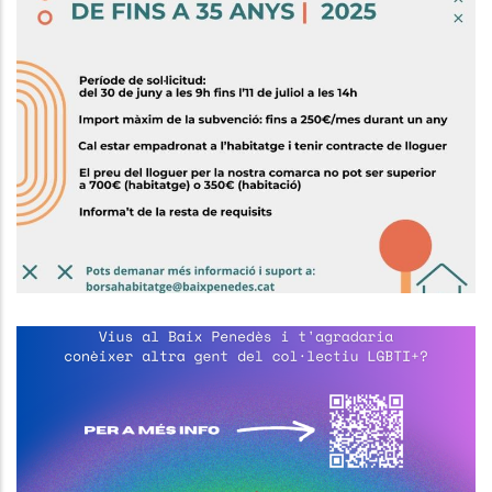
Subvenció Per Al Pagament Del
Lloguer O Cessió D'ús Per A
Persones Joves
,
Habitatge
Joventut
El Consell Comarcal Del Baix
Penedès Impulsa La Creació D’un
Espai Estable I Segur De Trobada