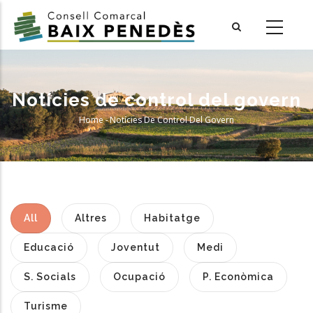
Skip
to
main
content
Notícies de control del govern
Home
-
Notícies De Control Del Govern
Breadcrumb
All
Altres
Habitatge
Educació
Joventut
Medi
S. Socials
Ocupació
P. Econòmica
Turisme