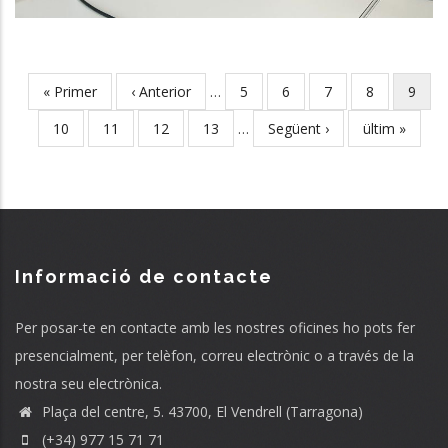
First
« Primer
Previous
‹ Anterior
…
Page
5
Page
6
Page
7
Page
8
Curre
9
Pagination
page
page
page
Page
10
Page
11
Page
12
Page
13
…
Next
Següent ›
Last
ültim »
page
page
Informació de contacte
Per posar-te en contacte amb les nostres oficines ho pots fer
presencialment, per telèfon, correu electrònic o a través de la
nostra seu electrònica.
Plaça del centre, 5. 43700, El Vendrell (Tarragona)
(+34) 977 15 71 71