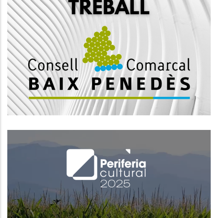
Convocatòria Mitjançant Concurs
Oposició Per La Creació D'una
Borsa De Treball D’enginyer/a
Superior, Subescala Tècnica, Grup
A1
Ocupació
El Baix Penedès S’incorpora Al
Cicle Perifèria Cultural Amb Una
Programació Arrelada Al Territori I
Amb Vocació Transformadora