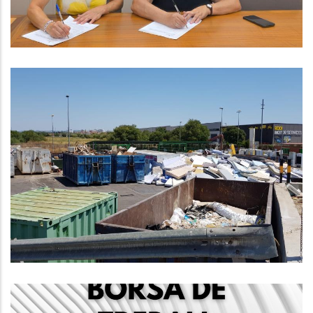
,
Educació
S. socials
Mesura Temporal Per Garantir El
Correcte Funcionament De Les
Deixalleries Comarcals
Medi