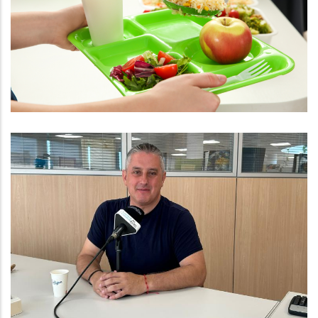
Menjadors Escolars El Curs 2025-
2026
Educació
Entrevista Al President Del
Consell Comarcal Del Baix
Penedès Ramon Ferré
Altres