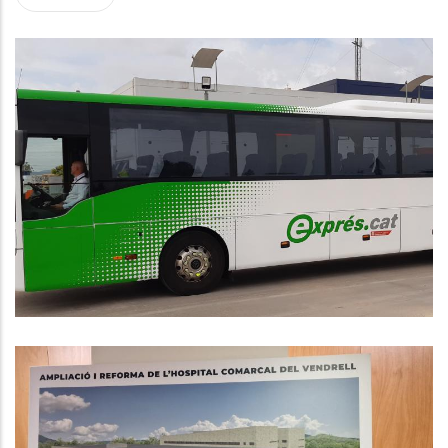
El Baix Penedès Estrena Dues
Línies De Bus Exprés Amb
Barcelona A Partir De Dilluns 1 De
Setembre
,
Altres
P. econòmica
El Consell Comarcal Del Baix