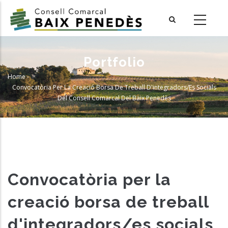
Skip
to
main
content
Portfolio
Home
-
Breadcrumb
Convocatòria Per La Creació Borsa De Treball D'integradors/es Socials
Del Consell Comarcal Del Baix Penedès
Convocatòria per la
creació borsa de treball
d'integradors/es socials