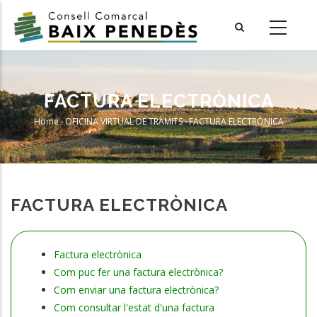
Skip
to
main
content
FACTURA ELECTRÒNICA
Home
-
OFICINA VIRTUAL DE TRÀMITS
-
FACTURA ELECTRÒNICA
Breadcrumb
FACTURA ELECTRÒNICA
Factura electrònica
Com puc fer una factura electrònica?
Com enviar una factura electrònica?
Com consultar l'estat d'una factura