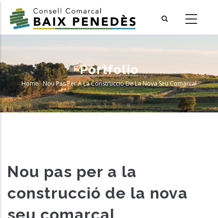
Skip
to
main
content
Portfolio
Home
-
Nou Pas Per A La Construcció De La Nova Seu Comarcal
Breadcrumb
Nou pas per a la
construcció de la nova
seu comarcal