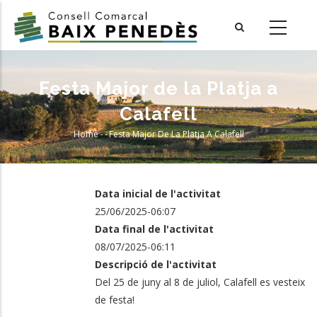
Skip
to
main
content
Festa Major de la Platja a
Calafell
Home
-
-
Festa Major De La Platja A Calafell
Breadcrumb
Data inicial de l'activitat
25/06/2025-06:07
Data final de l'activitat
08/07/2025-06:11
Descripció de l'activitat
Del 25 de juny al 8 de juliol, Calafell es vesteix
de festa!