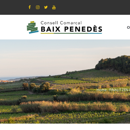
Skip
to
main
content
O
Home
-
FINALITZEN 
Breadc