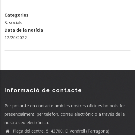
Categories
S. socials
Data de la notícia
12/20/2022
Informació de contacte
Per posar-te en contacte amb les nostres oficines ho pots fer
presencialment, per telèfon, correu electrònic o a través de la
nostra seu electrònica.
Plaça del centre, 5. 43700, El Vendrell (Tarragona)