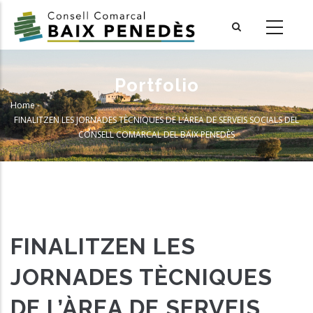
Skip
to
main
content
Portfolio
Home
-
Breadcrumb
FINALITZEN LES JORNADES TÈCNIQUES DE L’ÀREA DE SERVEIS SOCIALS DEL
CONSELL COMARCAL DEL BAIX PENEDÈS
FINALITZEN LES
JORNADES TÈCNIQUES
DE L’ÀREA DE SERVEIS