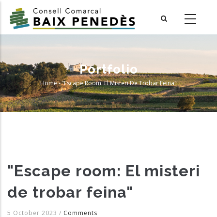
Skip
to
main
content
Portfolio
Home
-
"Escape Room: El Misteri De Trobar Feina"
Breadcrumb
"Escape room: El misteri
de trobar feina"
5 October 2023
/
Comments