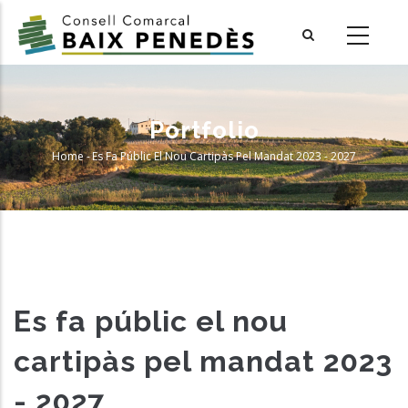
Skip
to
main
content
Portfolio
Home
-
Es Fa Públic El Nou Cartipàs Pel Mandat 2023 - 2027
Breadcrumb
Es fa públic el nou
cartipàs pel mandat 2023
- 2027