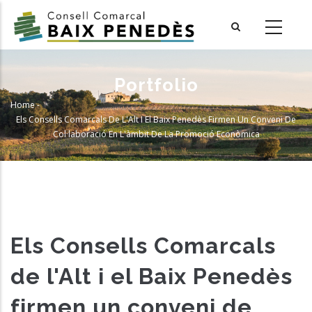
Skip
to
main
content
Portfolio
Home
-
Breadcrumb
Els Consells Comarcals De L'Alt I El Baix Penedès Firmen Un Conveni De
Col·laboració En L'àmbit De La Promoció Econòmica
Els Consells Comarcals
de l'Alt i el Baix Penedès
firmen un conveni de