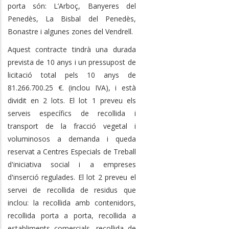
porta són: L’Arboç, Banyeres del
Penedès, La Bisbal del Penedès,
Bonastre i algunes zones del Vendrell.
Aquest contracte tindrà una durada
prevista de 10 anys i un pressupost de
licitació total pels 10 anys de
81.266.700.25 €. (inclou IVA), i està
dividit en 2 lots. El lot 1 preveu els
serveis específics de recollida i
transport de la fracció vegetal i
voluminosos a demanda i queda
reservat a Centres Especials de Treball
d'iniciativa social i a empreses
d'inserció regulades. El lot 2 preveu el
servei de recollida de residus que
inclou: la recollida amb contenidors,
recollida porta a porta, recollida a
establiments comercials, recollida de