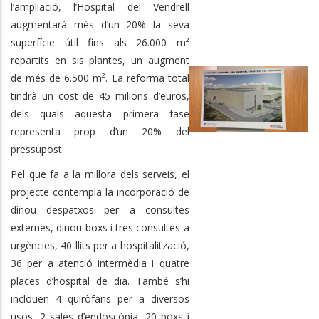
l’ampliació, l’Hospital del Vendrell
augmentarà més d’un 20% la seva
superfície útil fins als 26.000 m²
repartits en sis plantes, un augment
de més de 6.500 m². La reforma total
tindrà un cost de 45 milions d’euros,
dels quals aquesta primera fase
representa prop d’un 20% del
pressupost.
Pel que fa a la millora dels serveis, el
projecte contempla la incorporació de
dinou despatxos per a consultes
externes, dinou boxs i tres consultes a
urgències, 40 llits per a hospitalització,
36 per a atenció intermèdia i quatre
places d’hospital de dia. També s’hi
inclouen 4 quiròfans per a diversos
usos, 2 sales d’endoscòpia, 20 boxs i