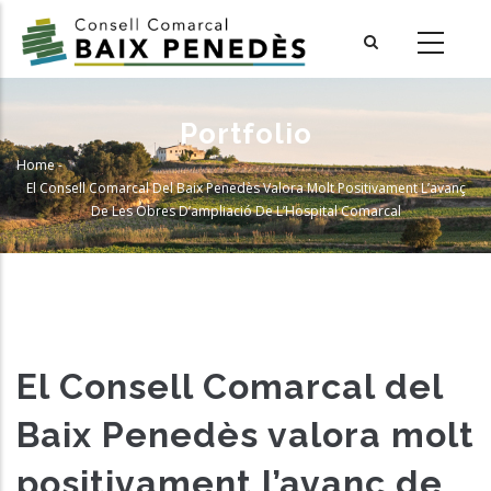
Skip
to
main
content
Portfolio
Home
-
Breadcrumb
El Consell Comarcal Del Baix Penedès Valora Molt Positivament L’avanç
De Les Obres D’ampliació De L’Hospital Comarcal
El Consell Comarcal del
Baix Penedès valora molt
positivament l’avanç de