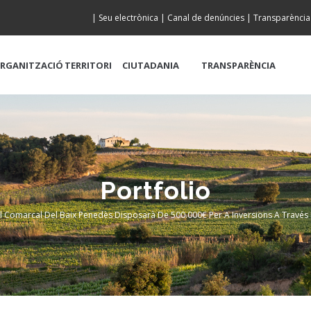
|
Seu electrònica
|
Canal de denúncies
|
Transparència
RGANITZACIÓ
TERRITORI
CIUTADANIA
TRANSPARÈNCIA
Portfolio
ll Comarcal Del Baix Penedès Disposarà De 500.000€ Per A Inversions A Travé
crumb