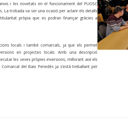
canvis i les novetats en el funcionament del PUOSC
. La trobada va ser una ocasió per aclarir els detalls
titularitat pròpia que es podran finançar gràcies a
cions locals i també comarcals, ja que els permet
ersions en projectes locals. Amb una descripció
cutar les seves pròpies inversions, millorant així els
l Comarcal del Baix Penedès ja s’està treballant per