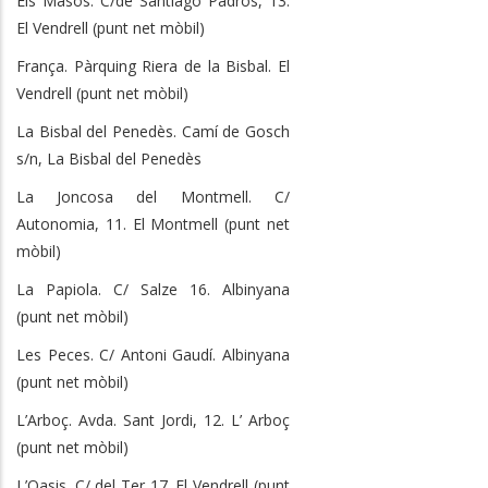
Els Masos. C/de Santiago Padrós, 13.
El Vendrell (punt net mòbil)
França. Pàrquing Riera de la Bisbal. El
Vendrell (punt net mòbil)
La Bisbal del Penedès. Camí de Gosch
s/n, La Bisbal del Penedès
La Joncosa del Montmell. C/
Autonomia, 11. El Montmell (punt net
mòbil)
La Papiola. C/ Salze 16. Albinyana
(punt net mòbil)
Les Peces. C/ Antoni Gaudí. Albinyana
(punt net mòbil)
L’Arboç. Avda. Sant Jordi, 12. L’ Arboç
(punt net mòbil)
L’Oasis. C/ del Ter 17. El Vendrell (punt