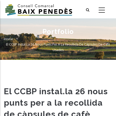
Skip
to
main
content
Portfolio
Home
-
Breadcrumb
El CCBP Instal.la 26 Nous Punts Per A La Recollida De Càpsules De Cafè
Usades
El CCBP instal.la 26 nous
punts per a la recollida
de càpsules de cafè