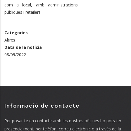
com a local, amb administracions
públiques i retailers.
Categories
Altres
Data de la notícia
08/09/2022
Informació de contacte
Per posar-te en contacte amb les nostres oficines ho pots fer
presencialment, per telèfon, correu electrònic o a través de la