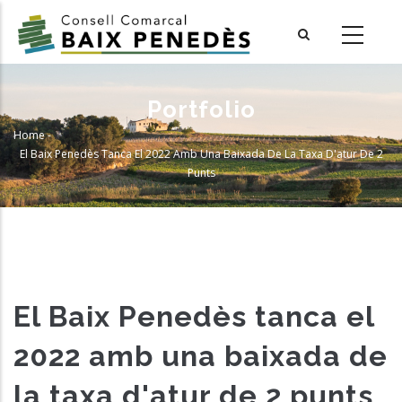
Skip
to
main
content
Portfolio
Home
-
Breadcrumb
El Baix Penedès Tanca El 2022 Amb Una Baixada De La Taxa D'atur De 2
Punts
El Baix Penedès tanca el
2022 amb una baixada de
la taxa d'atur de 2 punts