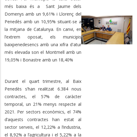
més baixa és a Sant Jaume dels
Domenys amb un 9,61% i Llorenç del
Penedès amb un 10,95% situant-se a
la mitjana de Catalunya. En canvi, en
l’extrem oposat, els municipis
baixpenedesencs amb una xifra d'atur
més elevada son el Montmell amb un
19,05% i Bonastre amb un 18,40%
Durant el quart trimestre, al Baix
Penedès s’han realitzat 6.384 nous
contractes, el 57% de caràcter
temporal, un 21% menys respecte al
2021. Per sectors econòmics, el
74
%
d’aquests contractes han estat al
sector serveis, el 12,22% a l’industria,
el
8,92
% a l’agricultura i
el
5,22
% a la