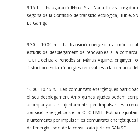
9.15 h. - Inauguració Il·lma. Sra. Núria Rovira, regidor
segona de la Comissió de transició ecològica). IHble. Sr
La Garriga
9.30 - 10.00 h. - La transició energètica al món local:
estudis de desplegament de renovables a la comarca 
l’OCTE del Baix Penedès Sr. Màrius Aguirre, enginyer i 
l’estudi potencial d’energies renovables a la comarca d
10.00- 10.45 h. - Les comunitats energètiques participad
el seu desplegament Amb quines ajudes podem compta
acompanyar als ajuntaments per impulsar les comun
transició energètica de la OTC-FMIT Pot un ajuntame
ajuntaments per Impulsar les comunitats energètiques lo
de l’energia i soci de la consultoria jurídica SAMSO