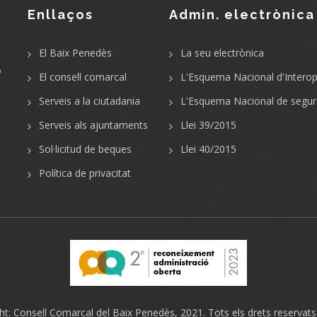
Enllaços
Admin. electrònica
El Baix Penedès
La seu electrònica
o
El consell comarcal
L'Esquema Nacional d'Interope
Serveis a la ciutadania
L'Esquema Nacional de segur
Serveis als ajuntaments
Llei 39/2015
Sol·licitud de beques
Llei 40/2015
Política de privacitat
ht:
Consell Comarcal del Baix Penedès
, 2021. Tots els drets reservats