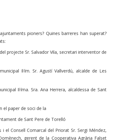
s ajuntaments pioners? Quines barreres han superat?
ats:
el projecte Sr. Salvador Vila, secretari interventor de
unicipal Il·lm. Sr. Agustí Vallverdú, alcalde de Les
unicipal Il·lma. Sra. Ana Herrera, alcaldessa de Sant
n el paper de soci de la
juntament de Sant Pere de Torelló
 i el Consell Comarcal del Priorat Sr. Sergi Méndez,
r Domènech, gerent de la Cooperativa Agrària Falset