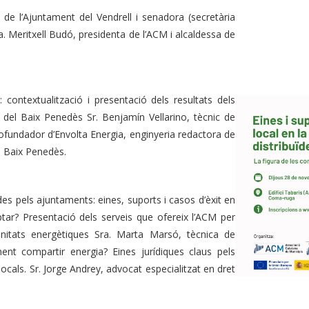
a de l’Ajuntament del Vendrell i senadora (secretària
a. Meritxell Budó, presidenta de l’ACM i alcaldessa de
 contextualització i presentació dels resultats dels
del Baix Penedès Sr. Benjamín Vellarino, tècnic de
cofundador d’Envolta Energia, enginyeria redactora de
el Baix Penedès.
es pels ajuntaments: eines, suports i casos d’èxit en
r? Presentació dels serveis que ofereix l’ACM per
itats energètiques Sra. Marta Marsó, tècnica de
nt compartir energia? Eines jurídiques claus pels
cals. Sr. Jorge Andrey, advocat especialitzat en dret