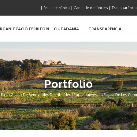
|
Seu electrònica
|
Canal de denúncies
|
Transparència
RGANITZACIÓ
TERRITORI
CIUTADANIA
TRANSPARÈNCIA
Portfolio
al En La Gestió De Renovables Distribuïdes I Participatives. La Figura De Les C