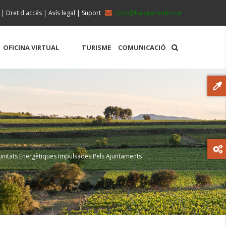
|
Dret d'accés
|
Avís legal
|
Suport
ccbp@baixpenedes.cat
OFICINA VIRTUAL
TURISME
COMUNICACIÓ
omunitats Energètiques Impulsades Pels Ajuntaments