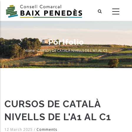
Skip
to
main
content
Portfolio
Home
-
CURSOS DE CATALÀ NIVELLS DE L'A1 AL C1
Breadcrumb
CURSOS DE CATALÀ
NIVELLS DE L'A1 AL C1
12 March 2025
/
Comments