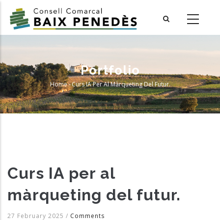
Skip
to
main
content
Portfolio
Home
-
Curs IA Per Al Màrqueting Del Futur.
Breadcrumb
Curs IA per al
màrqueting del futur.
27 February 2025
/
Comments