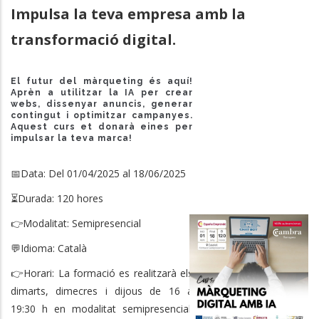
Impulsa la teva empresa amb la
transformació digital.
El futur del màrqueting és aquí!
Aprèn a utilitzar la IA per crear
webs, dissenyar anuncis, generar
contingut i optimitzar campanyes.
Aquest curs et donarà eines per
impulsar la teva marca!
📅Data: Del 01/04/2025 al 18/06/2025
⏳Durada: 120 hores
👉Modalitat: Semipresencial
💬Idioma: Català
👉Horari: La formació es realitzarà els
dimarts, dimecres i dijous de 16 a
19:30 h en modalitat semipresencial.