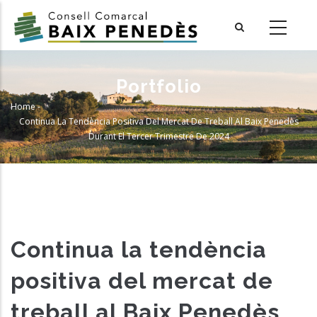
Skip
to
main
content
Portfolio
Home
-
Breadcrumb
Continua La Tendència Positiva Del Mercat De Treball Al Baix Penedès
Durant El Tercer Trimestre De 2024
Continua la tendència
positiva del mercat de
treball al Baix Penedès