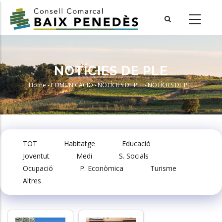
Skip
to
main
content
NOTÍCIES DE PLE
Home
-
COMUNICACIÓ
-
NOTÍCIES DE PLE
-
NOTÍCIES DE PLE
Breadcrumb
TOT
Habitatge
Educació
Joventut
Medi
S. Socials
Ocupació
P. Econòmica
Turisme
Altres