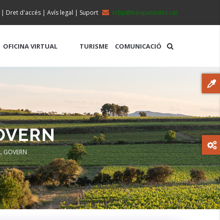
|
Dret d'accés
|
Avís legal
|
Suport
ccbp@baixpenedes.cat
OFICINA VIRTUAL
TURISME
COMUNICACIÓ
GOVERN
EL GOVERN