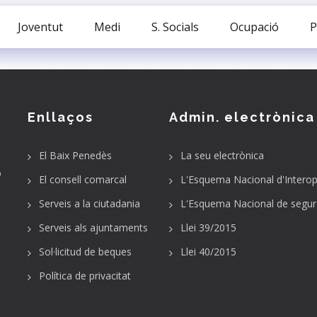
Joventut
Medi
S. Socials
Ocupació
P
Enllaços
Admin. electrònica
El Baix Penedès
La seu electrònica
o
El consell comarcal
L'Esquema Nacional d'Interope
Serveis a la ciutadania
L'Esquema Nacional de segur
Serveis als ajuntaments
Llei 39/2015
Sol·licitud de beques
Llei 40/2015
Política de privacitat