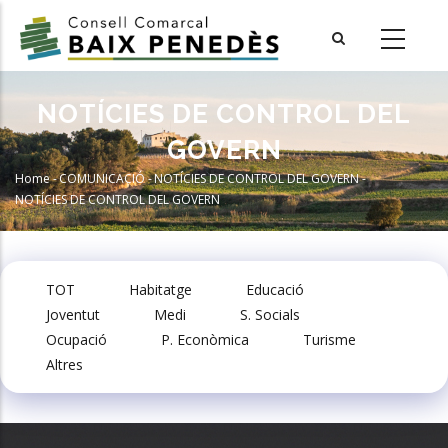
Skip
to
main
content
NOTÍCIES DE CONTROL DEL
GOVERN
Home
-
COMUNICACIÓ
-
NOTÍCIES DE CONTROL DEL GOVERN
-
Breadcrumb
NOTÍCIES DE CONTROL DEL GOVERN
TOT
Habitatge
Educació
Joventut
Medi
S. Socials
Ocupació
P. Econòmica
Turisme
Altres