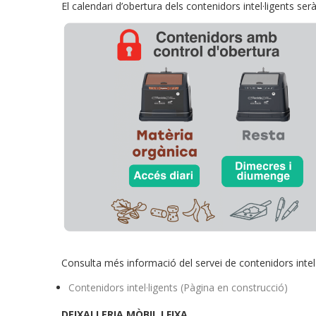
El calendari d’obertura dels contenidors intel·ligents ser
Consulta més informació del servei de contenidors intel·
Contenidors intel·ligents (Pàgina en construcció)
DEIXALLERIA MÒBIL I FIXA