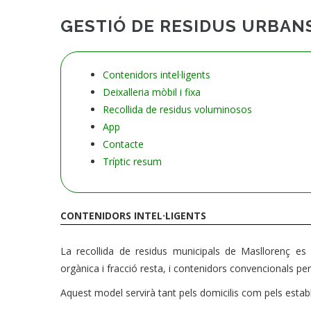
GESTIÓ DE RESIDUS URBAN
Contenidors intel·ligents
Deixalleria mòbil i fixa
Recollida de residus voluminosos
App
Contacte
Tríptic resum
CONTENIDORS INTEL·LIGENTS
La recollida de residus municipals de Masllorenç es 
orgànica i fracció resta, i contenidors convencionals per 
Aquest model servirà tant pels domicilis com pels estab