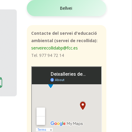
Bellvei
Contacte del servei d'educació
ambiental (servei de recollida):
serveirecollidabp@fcc.es
Tel. 977 94 72 14