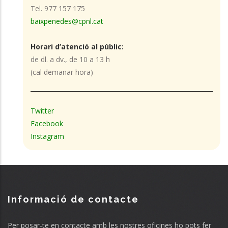
Tel. 977 157 175
baixpenedes@cpnl.cat
Horari d’atenció al públic:
de dl. a dv., de 10 a 13 h
(cal demanar hora)
Twitter
Facebook
Instagram
Informació de contacte
Per posar-te en contacte amb les nostres oficines ho pots fer