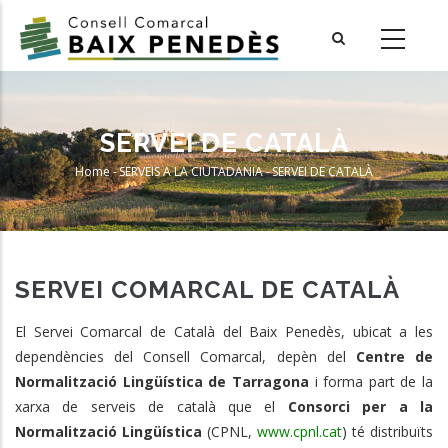
Skip
to
main
content
SERVEI DE CATALÀ
Home
-
SERVEIS A LA CIUTADANIA
-
SERVEI DE CATALÀ
Breadcrumb
SERVEI COMARCAL DE CATALÀ
El Servei Comarcal de Català del Baix Penedès, ubicat a les
dependències del Consell Comarcal, depèn del
Centre de
Normalització Lingüística de Tarragona
i forma part de la
xarxa de serveis de català que el
Consorci per a la
Normalització Lingüística
(CPNL,
www.cpnl.cat
) té distribuïts