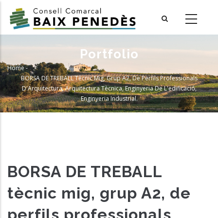
Skip
to
main
content
Portfolio
Home
-
Breadcrumb
BORSA DE TREBALL Tècnic Mig, Grup A2, De Perfils Professionals
D'Arquitectura, Arquitectura Tècnica, Enginyeria De L'edificació,
Enginyeria Industrial.
BORSA DE TREBALL
tècnic mig, grup A2, de
perfils professionals