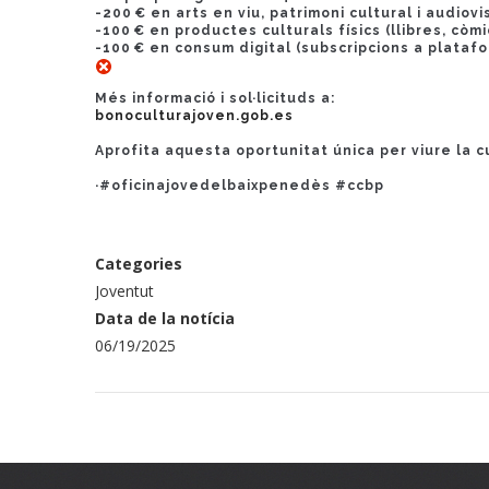
-
200 € en arts en viu, patrimoni cultural i audiov
-
100 € en productes culturals físics (llibres, còmi
-
100 € en consum digital (subscripcions a platafo
Més informació i sol·licituds a:
bonoculturajoven.gob.es
Aprofita aquesta oportunitat única per viure la c
·#oficinajovedelbaixpenedès #ccbp
Categories
Joventut
Data de la notícia
06/19/2025