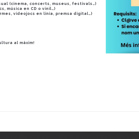
isual (cinema, concerts, museus, festivals…)
cs, música en CD o vinil…)
rmes, videojocs en línia, premsa digital…)
ultura al màxim!