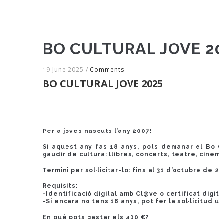
BO CULTURAL JOVE 2
19 June 2025
/
Comments
BO CULTURAL JOVE 2025
Per a joves nascuts l’any 2007!
Si aquest any fas 18 anys, pots demanar el Bo 
gaudir de cultura: llibres, concerts, teatre, cine
Termini per sol·licitar-lo: fins al 31 d’octubre de 
Requisits:
-
Identificació digital amb Cl@ve o certificat digit
-
Si encara no tens 18 anys, pot fer la sol·licitud
En què pots gastar els 400 €?