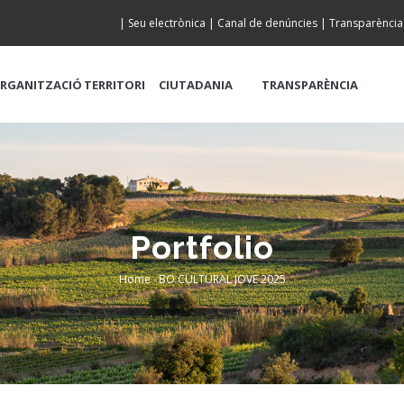
|
Seu electrònica
|
Canal de denúncies
|
Transparència
RGANITZACIÓ
TERRITORI
CIUTADANIA
TRANSPARÈNCIA
Portfolio
Home
-
BO CULTURAL JOVE 2025
Breadcrumb