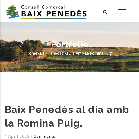
Skip
to
main
content
Portfolio
Home
-
Baix Penedès Al Dia Amb La Romina Puig.
Breadcrumb
Baix Penedès al dia amb
la Romina Puig.
1 April 2025
/
Comments