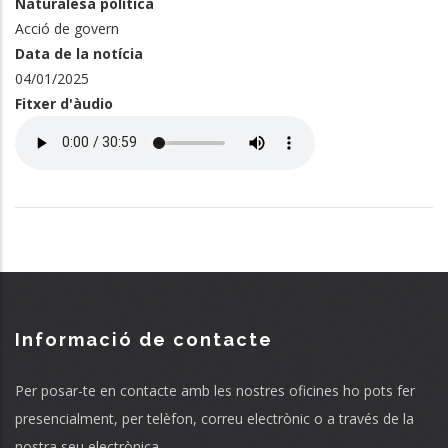
Naturalesa política
Acció de govern
Data de la notícia
04/01/2025
Fitxer d'àudio
Audio
file
Informació de contacte
Per posar-te en contacte amb les nostres oficines ho pots fer
presencialment, per telèfon, correu electrònic o a través de la
nostra seu electrònica.