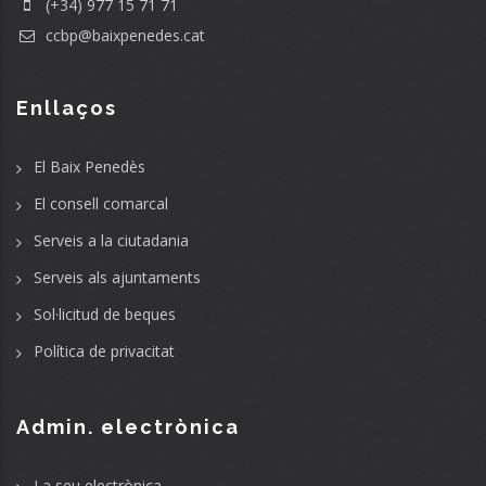
(+34) 977 15 71 71
ccbp@baixpenedes.cat
Enllaços
El Baix Penedès
El consell comarcal
Serveis a la ciutadania
Serveis als ajuntaments
Sol·licitud de beques
Política de privacitat
Admin. electrònica
La seu electrònica