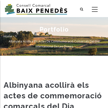
Skip
to
main
content
Portfolio
Home
-
Breadcrumb
Albinyana Acollirà Els Actes De Commemoració Comarcals Del Dia
Internacional De Les Dones
Albinyana acollirà els
actes de commemoració
comarcals del Dia