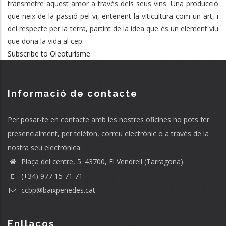
transmetre aquest amor a través dels seus vins. Una producció
PERDUT
que neix de la passió pel vi, entenent la viticultura com un art, i
del respecte per la terra, partint de la idea que és un element viu
que dona la vida al cep.
Subscribe to Oleoturisme
Informació de contacte
Per posar-te en contacte amb les nostres oficines ho pots fer
presencialment, per telèfon, correu electrònic o a través de la
nostra seu electrònica.
Plaça del centre, 5. 43700, El Vendrell (Tarragona)
(+34) 977 15 71 71
ccbp@baixpenedes.cat
Enllaços