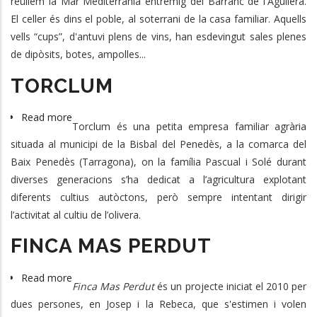
reüllem la Mar Mediterrània entremig del Barranc de l'Aguilera.
El celler és dins el poble, al soterrani de la casa familiar. Aquells
vells “cups”, d'antuvi plens de vins, han esdevingut sales plenes
de dipòsits, botes, ampolles...
TORCLUM
Read more
about
Torclum és una petita empresa familiar agrària
TORCLUM
situada al municipi de la Bisbal del Penedès, a la comarca del
Baix Penedès (Tarragona), on la família Pascual i Solé durant
diverses generacions s’ha dedicat a l’agricultura explotant
diferents cultius autòctons, però sempre intentant dirigir
l’activitat al cultiu de l’olivera.
FINCA MAS PERDUT
Read more
about
Finca Mas Perdut
és un projecte iniciat el 2010 per
FINCA
dues persones, en Josep i la Rebeca, que s'estimen i volen
MAS