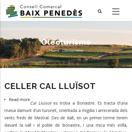
Skip
to
main
content
Oleoturisme
Home
-
Oleoturisme
Breadcrumb
CELLER CAL LLUÏSOT
Read more
about
Cal Lluïsot
es troba a Bonastre. Es tracta d'una
CELLER
masia damunt d'un turonet, orientada a migdia i arrecerada dels
CAL
vents freds de Mestral. Des de dalt, en un primer terme tenim
LLUÏSOT
davant la vall i el poble de Bonastre, i una mica més enllà,