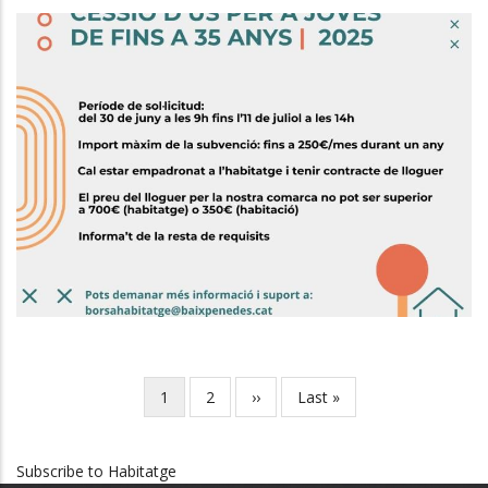
Subvenció Per Al Pagament Del
Lloguer O Cessió D'ús Per A
Persones Joves
Habitatge
Joventut
Current
1
Page
2
Next
››
Last
Last »
Pagination
page
page
page
Subscribe to Habitatge