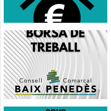
Joventut
Creació D'una Borsa De Treball
D'arquitectes, Grup A1
Altres
Habitatge