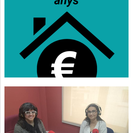
S’obre La Convocatòria D’ajuts Al
Lloguer Per A Persones De 36 A 64
Anys
Habitatge
Baix Penedès Al Dia Amb La
Pineda Guirao, Cap Del
Departament D'Habitatge Consell
Comarcal Del Baix Penedès I Amb
L'Olga Álvarez, Responsable De La
Borsa D'Habitatge.