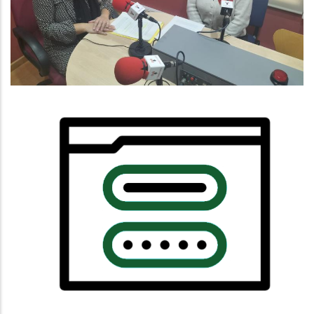
Altres
Habitatge
Notícia De Prova
Altres
Habitatge
Educació