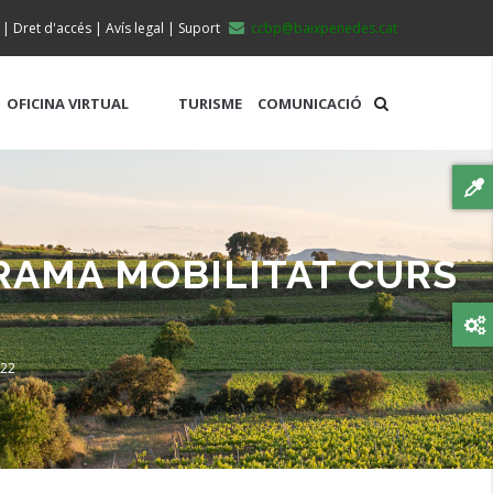
|
Dret d'accés
|
Avís legal
|
Suport
ccbp@baixpenedes.cat
OFICINA VIRTUAL
TURISME
COMUNICACIÓ
RAMA MOBILITAT CURS
-22