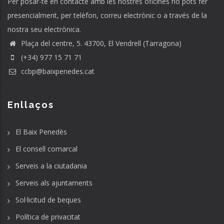
Per posar-te en contacte amb les nostres oficines ho pots fer
presencialment, per telèfon, correu electrònic o a través de la
nostra seu electrònica.
Plaça del centre, 5. 43700, El Vendrell (Tarragona)
(+34) 977 15 71 71
ccbp@baixpenedes.cat
Enllaços
El Baix Penedès
El consell comarcal
Serveis a la ciutadania
Serveis als ajuntaments
Sol·licitud de beques
Política de privacitat