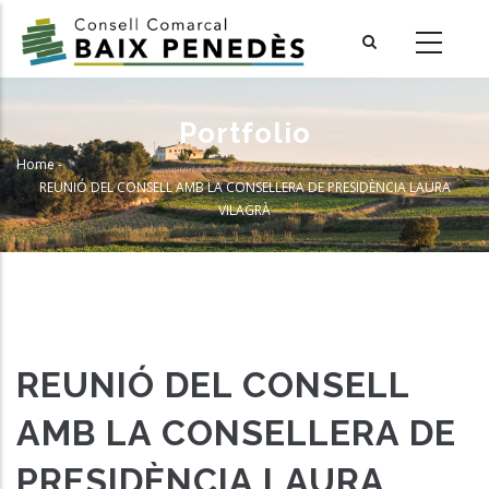
Skip
to
main
content
Portfolio
Home
-
Breadcrumb
REUNIÓ DEL CONSELL AMB LA CONSELLERA DE PRESIDÈNCIA LAURA
VILAGRÀ
REUNIÓ DEL CONSELL
AMB LA CONSELLERA DE
PRESIDÈNCIA LAURA