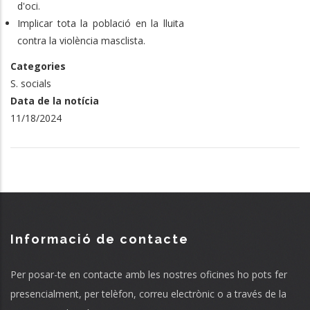
d'oci.
Implicar tota la població en la lluita
contra la violència masclista.
Categories
S. socials
Data de la notícia
11/18/2024
Informació de contacte
Per posar-te en contacte amb les nostres oficines ho pots fer
presencialment, per telèfon, correu electrònic o a través de la