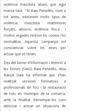
violència masclista abans que sigui
massa tard. “Al Baix Penedès, com a
tot arreu, existeixen molts tipus de
violència masclista: matrimonis
forçats, abusos, violència física… i
moltes vegades l’entorn ho coneix i ho
normalitza. Aquesta campanya vol
conscienciar sobre les eines per
actuar que es tenen.
Des del Servei d'Informació i Atenció a
les Dones (SIAD) Baix Penedès, Aina
Bauçà Gaià ha informat que s’han
realitzat sessions formatives a
professionals de l’oci i la restauració
de tots els municipis de la comarca,
amb la finalitat d’ensenyar-los com
detectar i actuar en situacions de