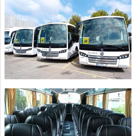
Presentació De Sol·licituds
Transport Escolar Infantil,
Primària, ESO I Estudis Post-
Obligatoris
Educació
Subvenció De La Diputació De
Tarragona Per Al Programa De
Mobilitat Del Consell Comarcal