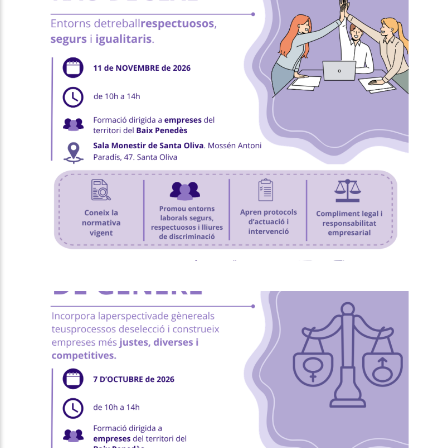
Formació "Prevenció I Intervenció
Contra L'assetjament Sexual I/o
Per Raó De Sexe"
Ocupació
P. econòmica
Formació "RRHH I Selecció Amb
Perspectiva De Gènere"
Ocupació