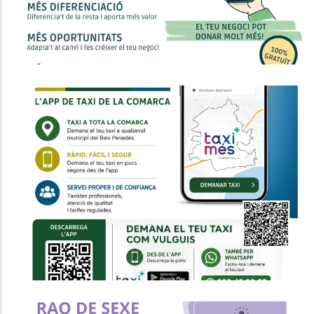
Entra En Funcionament L'Àrea
Única Del Taxi Del Baix Penedès
Per Millorar La Mobilitat A Tota La
Comarca
Altres
P. econòmica
Turisme