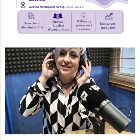
P. econòmica
Baix Penedès Al Dia Amb Núria
González, Gerent Del Consell
Comarcal
Altres
Medi
P. econòmica
Turisme