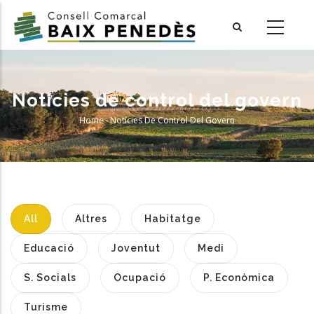
Skip
to
main
content
Notícies de control del govern
Home
-
Notícies De Control Del Govern
Breadcrumb
All
Altres
Habitatge
Educació
Joventut
Medi
S. Socials
Ocupació
P. Econòmica
Turisme