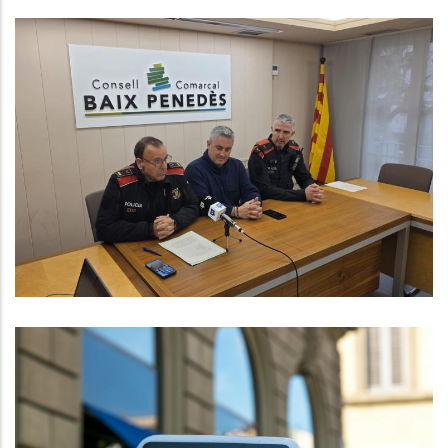
Els Mossos D'Esquadra Posen En
Marxa Un Nou Servei De Recollida
De Denúncies In Situ Al Baix
Penedès Per Apropar L’atenció
Policial A La Ciutadania
Altres
La Generalitat Dona Llum Verda A