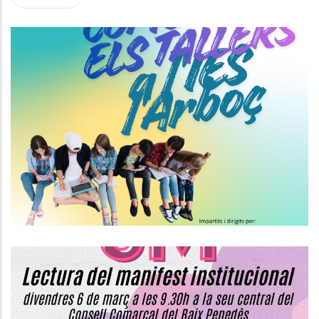
Tallers De Sensibilització Per A
Joves A L'IES De L'Arboç.
Joventut
Commemoració Del 8 De Març, Dia