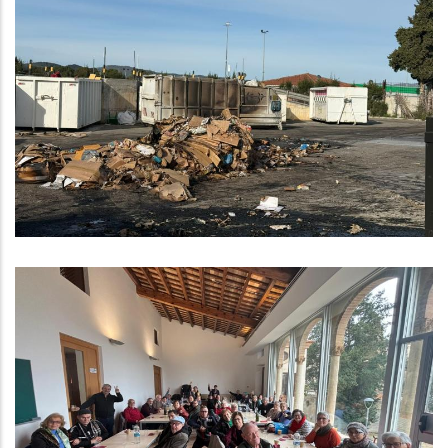
Incendi A La Deixalleria Comarcal
Del Baix Penedès A Bellvei
Medi
Olimpíades Per A La Gent Gran Del
Baix Penedès
S. socials