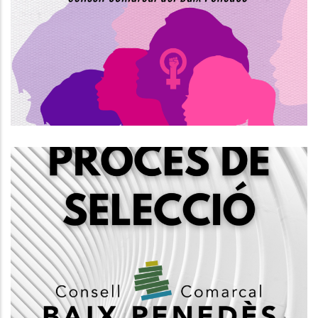
Internacional De La Dona Al Baix
Penedès
S. socials
Creació D'una Borsa D'auxiliars
Administratius/ves, Grup C2
Altres