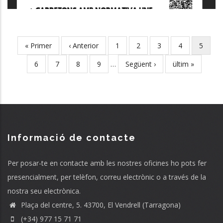
First
« Primer
Previous
‹ Anterior
Page
1
Page
2
Page
3
Page
4
Current
5
Pagination
page
page
page
Page
6
Page
7
Page
8
Page
9
…
Next
Següent ›
Last
ültim »
page
page
Informació de contacte
Per posar-te en contacte amb les nostres oficines ho pots fer
presencialment, per telèfon, correu electrònic o a través de la
nostra seu electrònica.
Plaça del centre, 5. 43700, El Vendrell (Tarragona)
(+34) 977 15 71 71