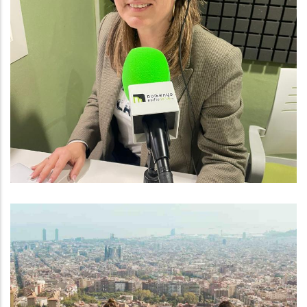
Baix Penedès Al Dia Amb
Montserrat Ventosa
Altres
OPORTUNITAT PER A JOVES
TALENTS DE LA COMARCA