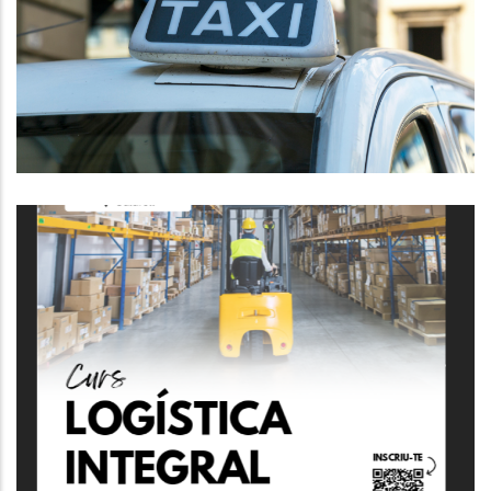
La Demarcació Única Del Taxi Al
Baix Penedès.
P. econòmica
Curs De Logística Integral +
Carretons
,
Altres
P. econòmica