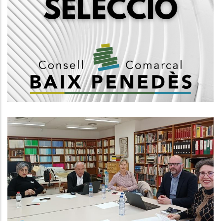
Convocatòria, Mitjançant Concurs
Oposició, 1 Plaça De Psicòleg/a,
Subgrup A1
Ocupació
Reunió Anual De La Comissió De
Seguiment De L'Arxiu Comarcal
Del Baix Penedès
Altres