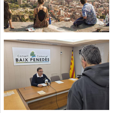
,
Educació
Joventut
El Consell Comarcal Del Baix
Penedès Presenta Una Nova
Edició Del Programa Consolida’t
Després D’un Balanç Molt Positiu
El 2025
P. econòmica