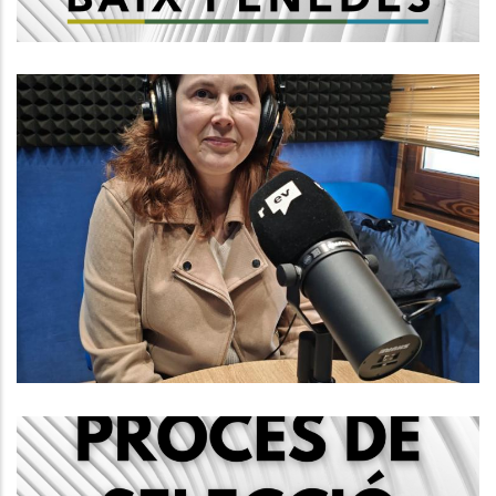
Baix Penedès Al Dia Amb Rosa
Anan Mañé, Responsable De
L’Oficina Comarcal D’Informació Al
Consumidor Del Consell Comarcal
Del Baix Penedès.
Altres