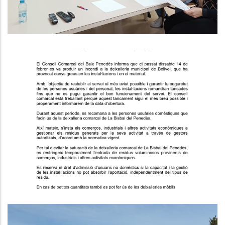
Restriccions Provisionals En El
Lliurament De Residus A La
Deixalleria Comarcal De Bellvei.
Medi