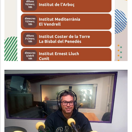
ORIENTACIÓ ACADÈMICA JOVE BAIX
PENEDÈS 2025
Joventut
ENTREVISTA A JOSÉ MANUEL
CABADA. CONSELLER DE MOBILITAT
AL CONSELL COMARCAL
Altres