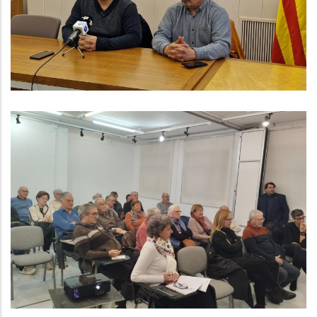
Per Posar Fi Al Conflicte Laboral
Altres
Trobada Del Consell Consultiu De
La Gent Gran Del Baix Penedès
Altres