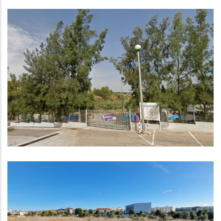
Demà 1 De Gener De 2025
Comença El Nou Servei De
Recollida I Transport De Residus
Al Baix Penedès
Medi
Nou Pas Per A La Construcció De