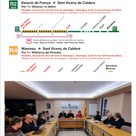
Modificació Del Servei Per Obres
A Sant Vicenç De Calders
Altres
El Consell Comarcal Del Baix
Penedès Disposarà De 500.000€
Per A Inversions A Través Del
PUOSC 25-29