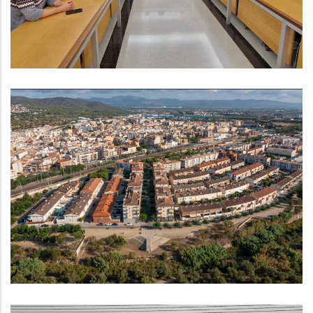
Altres
El Consell Comarcal Del Baix
Penedès Valora Molt Positivament
La Inversió De Més De 7 Milions
D'euros Del Nou PUOSC
Altres