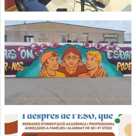
Èxit Del Taller "Beating
Masculinitats" Al Baix Penedès:
Una Aposta Per La Consciència De
Gènere I La Comunitat
Joventut