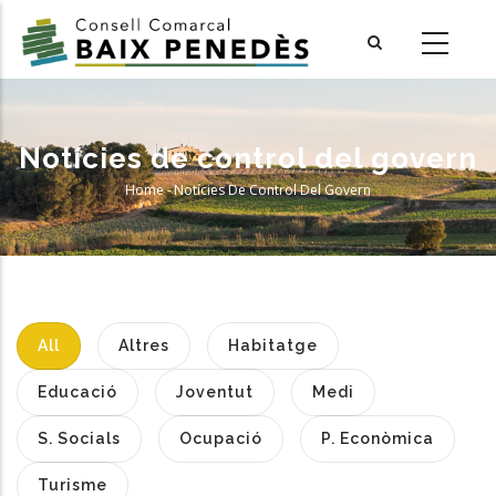
Skip
to
main
content
Notícies de control del govern
Home
-
Notícies De Control Del Govern
Breadcrumb
All
Altres
Habitatge
Educació
Joventut
Medi
S. Socials
Ocupació
P. Econòmica
Turisme