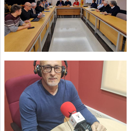
Amb La Secretària D'Afers Socials
I Famílies, Sra. Carolina Homar
Cruz
S. socials
ENTREVISTA A AMADEU BENACH.
GRUP LOCAL D'ERC AL CONSELL
COMARCAL
Altres