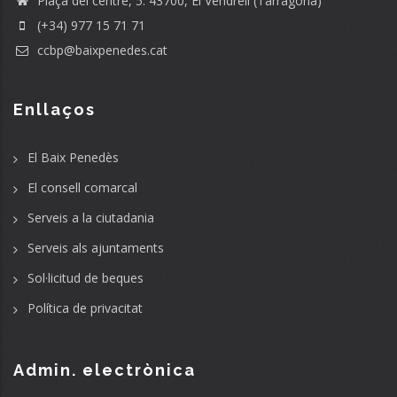
Plaça del centre, 5. 43700, El Vendrell (Tarragona)
(+34) 977 15 71 71
ccbp@baixpenedes.cat
Enllaços
El Baix Penedès
El consell comarcal
Serveis a la ciutadania
Serveis als ajuntaments
Sol·licitud de beques
Política de privacitat
Admin. electrònica