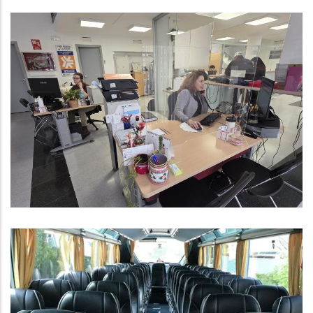
Subvenció Per A Finançar Els
Programes D'assistències I
Serveis, Mobilitat I Inversió
Realitzats Pels Consells
Comarcals En El Període 2025-
2027.
Altres
Subvenció De La Diputació De
Tarragona Per Al Programa De