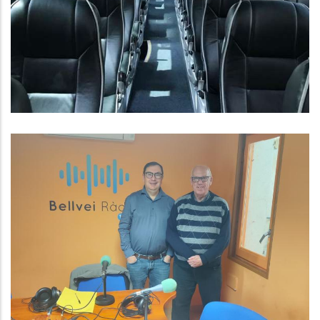
Mobilitat Del Consell Comarcal
Exercici 2026
,
Altres
Educació
Baix Penedès Al Dia Amb Joan
Maria Diu, Responsable De L'Area
D'Ocupació, Promoció Econòmica
I Turisme
,
,
Altres
Ocupació
Turisme