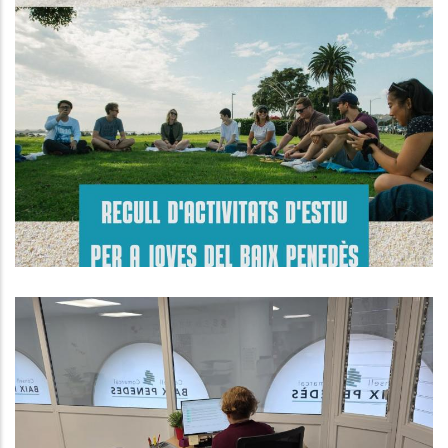
Guia D’Estiu 2026 Del Baix
Penedès!
Joventut
Subvenció Per A Finançar Els
Programes D'assistències I
Serveis, Mobilitat I Inversió
Realitzats Pels Consells