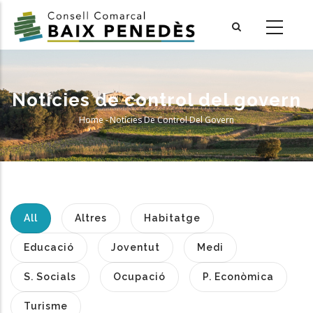
Skip
to
main
content
Notícies de control del govern
Home
-
Notícies De Control Del Govern
Breadcrumb
All
Altres
Habitatge
Educació
Joventut
Medi
S. Socials
Ocupació
P. Econòmica
Turisme