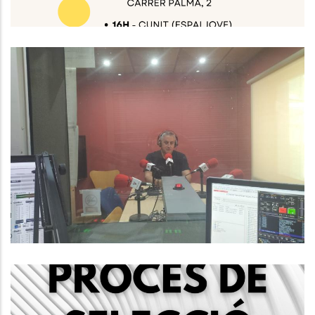
Baix Penedès Al Dia Amb Ramon
Ferré, President Del Consell
Comarcal Del Baix Penedès
Altres
Convocatòria Mitjançant Concurs