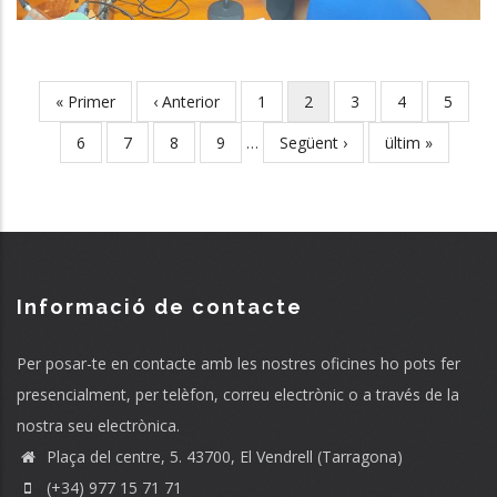
First
« Primer
Previous
‹ Anterior
Page
1
Current
2
Page
3
Page
4
Page
5
Pagination
page
page
page
Page
6
Page
7
Page
8
Page
9
…
Next
Següent ›
Last
ültim »
page
page
Informació de contacte
Per posar-te en contacte amb les nostres oficines ho pots fer
presencialment, per telèfon, correu electrònic o a través de la
nostra seu electrònica.
Plaça del centre, 5. 43700, El Vendrell (Tarragona)
(+34) 977 15 71 71