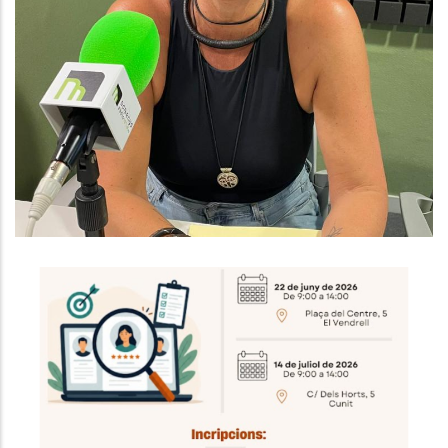
Baix Penedès Al Dia Amb Susana
Mur, Responsable De L'Àrea De
Serveis Socials Del Consell
Comarcal
S. socials
Taller De Recerca De Feina
,
Joventut
Ocupació