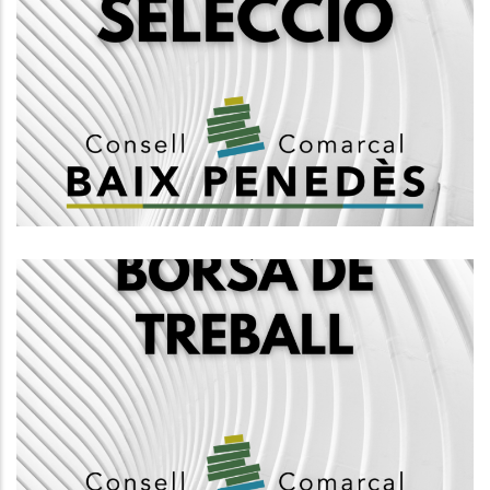
Oposició Torn Lliure, Per Proveir
Amb Caràcter Funcionari Interí Un
Lloc De Treball De Tècnic/a
Auxiliar Informàtica, Grup C1, I
Creació D'una Borsa De Treball
Altres
Concurs Oposició Per La Creació
D'una Borsa De Treball
D'arxivers_es, Grup A1
Altres