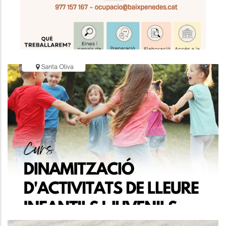
Curs Gratuït De Dinamització
D’activitats De Lleure Infantils I
Juvenils Adreçat A Joves
Joventut