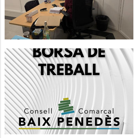
Comarcals En El Període 2025-
2027
S. socials
Creació D'una Borsa De Treball De
Treballadors/es Socials, Grup A2
S. socials