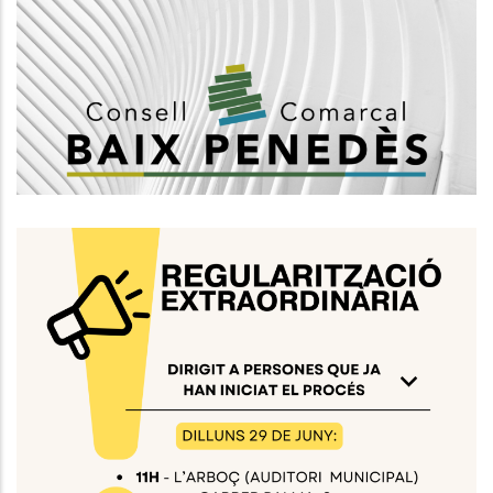
D’una Plaça Vacant De Tècnic/a
Mig Grup A2, De Tècnic/a De
Joventut
Joventut
Xerrades Informatives Sobre El
Procés De Regularització
Extraordinària
S. socials