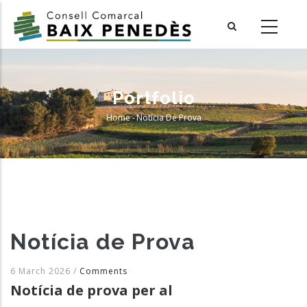
Skip
to
main
content
Portfolio
Home
-
Notícia De Prova
Breadcrumb
Notícia de Prova
6 March 2026
/
Comments
Notícia de prova per al