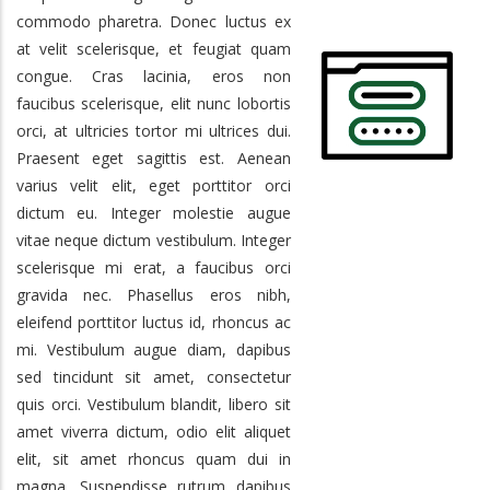
commodo pharetra. Donec luctus ex
at velit scelerisque, et feugiat quam
congue. Cras lacinia, eros non
faucibus scelerisque, elit nunc lobortis
orci, at ultricies tortor mi ultrices dui.
Praesent eget sagittis est. Aenean
varius velit elit, eget porttitor orci
dictum eu. Integer molestie augue
vitae neque dictum vestibulum. Integer
scelerisque mi erat, a faucibus orci
gravida nec. Phasellus eros nibh,
eleifend porttitor luctus id, rhoncus ac
mi. Vestibulum augue diam, dapibus
sed tincidunt sit amet, consectetur
quis orci. Vestibulum blandit, libero sit
amet viverra dictum, odio elit aliquet
elit, sit amet rhoncus quam dui in
magna. Suspendisse rutrum dapibus