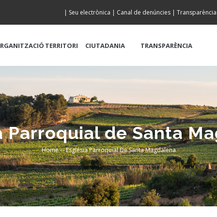
|
Seu electrònica
|
Canal de denúncies
|
Transparència
RGANITZACIÓ
TERRITORI
CIUTADANIA
TRANSPARÈNCIA
a Parroquial de Santa M
Home
-
-
Església Parroquial De Santa Magdalena
Breadcrumb