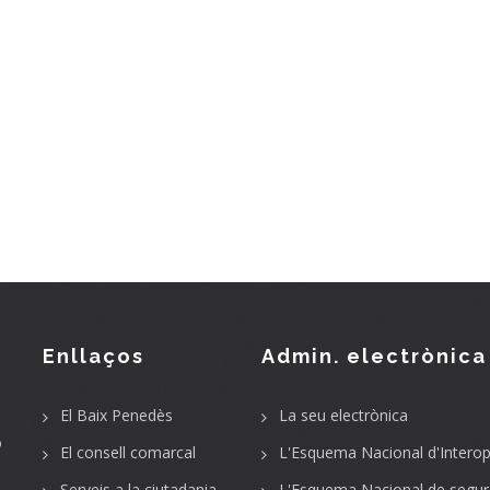
Enllaços
Admin. electrònica
El Baix Penedès
La seu electrònica
o
El consell comarcal
L'Esquema Nacional d'Interope
Serveis a la ciutadania
L'Esquema Nacional de segur