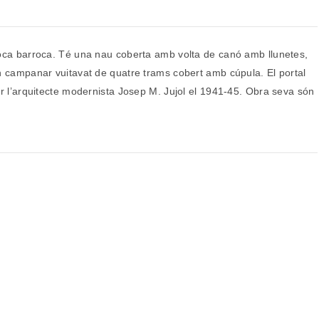
època barroca. Té una nau coberta amb volta de canó amb llunetes,
un campanar vuitavat de quatre trams cobert amb cúpula. El portal
per l’arquitecte modernista Josep M. Jujol el 1941-45. Obra seva són