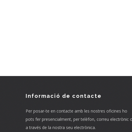
Informació de contacte
Per posar-te en contacte amb les nostres oficines ho
pots fer presencialment, per telèfon, correu electrònic 
a través de la nostra seu electrònica.