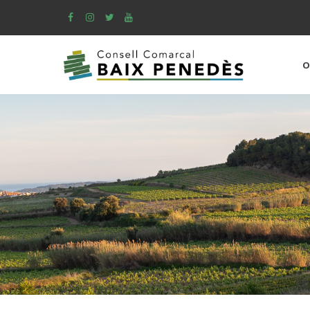
Skip
to
main
content
O