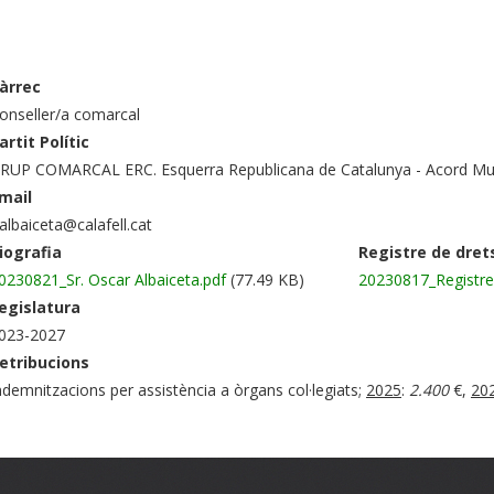
àrrec
onseller/a comarcal
artit Polític
RUP COMARCAL ERC. Esquerra Republicana de Catalunya - Acord Mun
mail
albaiceta@calafell.cat
iografia
Registre de dret
0230821_Sr. Oscar Albaiceta.pdf
(77.49 KB)
20230817_Registre d
egislatura
023-2027
etribucions
ndemnitzacions per assistència a òrgans col·legiats;
2025
:
2.400
€,
202