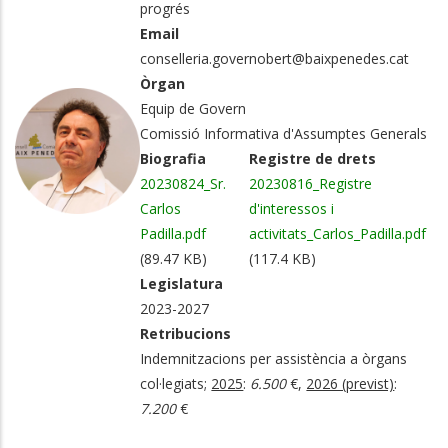
progrés
Email
conselleria.governobert@baixpenedes.cat
Òrgan
Equip de Govern
Comissió Informativa d'Assumptes Generals
Biografia
Registre de drets
20230824_Sr.
20230816_Registre
Carlos
d'interessos i
Padilla.pdf
activitats_Carlos_Padilla.pdf
(89.47 KB)
(117.4 KB)
Legislatura
2023-2027
Retribucions
Indemnitzacions per assistència a òrgans
col·legiats;
2025
:
6.500
€,
2026 (previst)
:
7.200
€