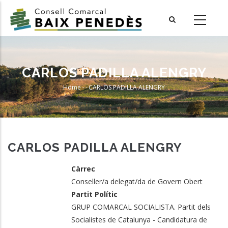
Skip
to
main
content
CARLOS PADILLA ALENGRY
Home
-
-
CARLOS PADILLA ALENGRY
Breadcrumb
CARLOS PADILLA ALENGRY
Càrrec
Conseller/a delegat/da de Govern Obert
Partit Polític
GRUP COMARCAL SOCIALISTA. Partit dels
Socialistes de Catalunya - Candidatura de