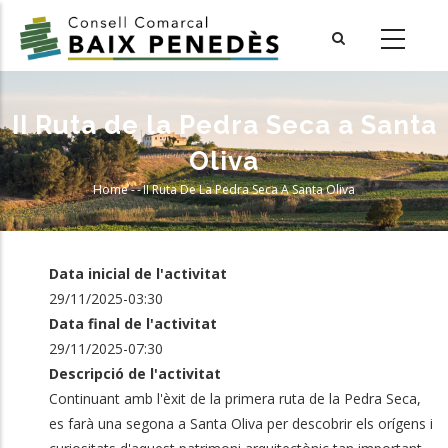
Skip
to
main
content
II Ruta de la Pedra Seca a Santa
Oliva
Home
-
-
II Ruta De La Pedra Seca A Santa Oliva
Breadcrumb
Data inicial de l'activitat
29/11/2025-03:30
Data final de l'activitat
29/11/2025-07:30
Descripció de l'activitat
Continuant amb l'èxit de la primera ruta de la Pedra Seca,
es farà una segona a Santa Oliva per descobrir els orígens i