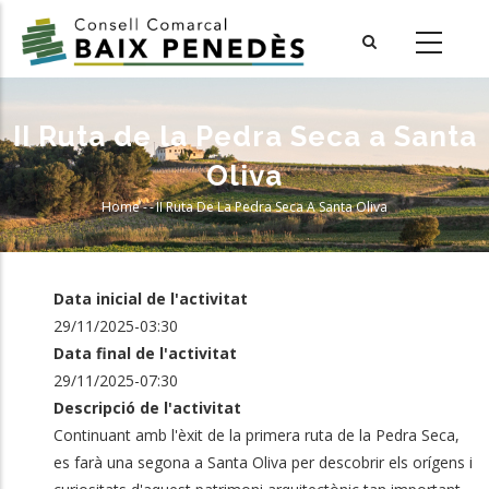
Skip
to
main
content
II Ruta de la Pedra Seca a Santa
Oliva
Home
-
-
II Ruta De La Pedra Seca A Santa Oliva
Breadcrumb
Data inicial de l'activitat
29/11/2025-03:30
Data final de l'activitat
29/11/2025-07:30
Descripció de l'activitat
Continuant amb l'èxit de la primera ruta de la Pedra Seca,
es farà una segona a Santa Oliva per descobrir els orígens i