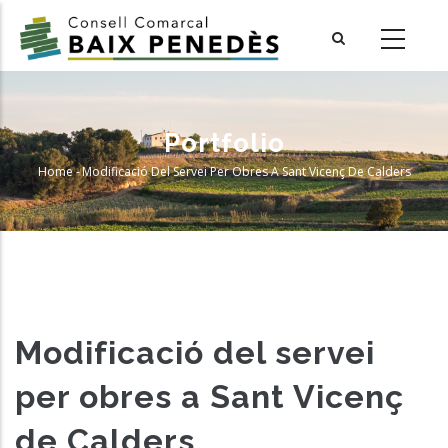
Skip
to
main
content
Portfolio
Home
-
Modificació Del Servei Per Obres A Sant Vicenç De Calders
Breadcrumb
Modificació del servei
per obres a Sant Vicenç
de Calders