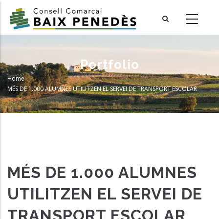
Skip
to
main
content
Portfolio
Home
-
Breadcrumb
MÉS DE 1.000 ALUMNES UTILITZEN EL SERVEI DE TRANSPORT ESCOLAR
MÉS DE 1.000 ALUMNES
UTILITZEN EL SERVEI DE
TRANSPORT ESCOLAR