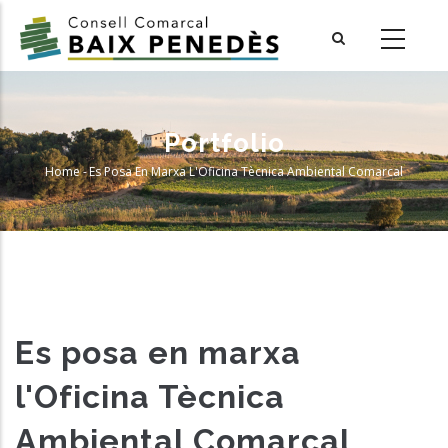
Skip
to
main
content
Portfolio
Home
-
Es Posa En Marxa L'Oficina Tècnica Ambiental Comarcal
Breadcrumb
Es posa en marxa
l'Oficina Tècnica
Ambiental Comarcal